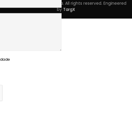
Copyright © 2023 Skpro, Lda. All rights reserved. Engineered
by
TargX
cidade