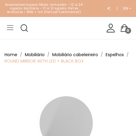
Encerramento para férias: Armazém - 12 a 24
€
EN
Agosto; Escritório - 17 a 21 Agosto. Portes
Gratuitos > 80€ + IVA (Portual Continental).
0
Home
Mobiliário
Mobiliário cabeleireiro
Espelhos
ROUND MIRROR WITH LED + BLACK BOX