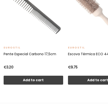
EUROSTIL
EUROSTIL
Pente Especial Carbono 17,5cm
Escova Térmica ECO 
€3.20
€9.75
Add to cart
Add to car