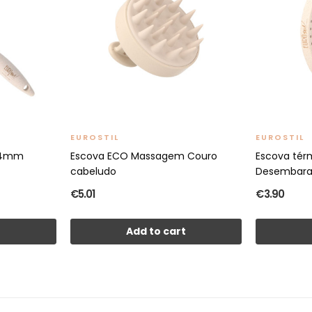
EUROSTIL
EUROSTIL
44mm
Escova ECO Massagem Couro
Escova tér
cabeludo
Desembara
€5.01
€3.90
t
Add to cart