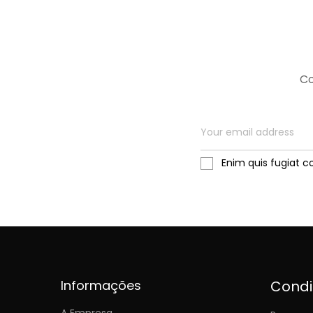
Co
Enim quis fugiat c
Informações
Cond
A Empresa