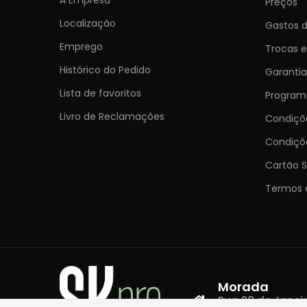
Preços
Localização
Gastos d
Emprego
Trocas 
Histórico do Pedido
Garantia
Lista de favoritos
Programa
Livro de Reclamações
Condiç
Condiçõ
Cartão S
Termos 
Morada
Rua 28 de Janeiro,