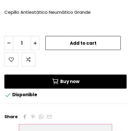
Cepillo Antiestático Neumático Grande
Add to cart
Buy now

Disponible
Share