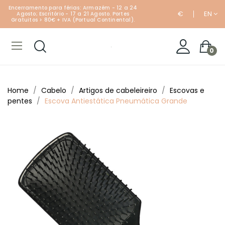
Encerramento para férias: Armazém - 12 a 24
€
EN
Agosto; Escritório - 17 a 21 Agosto. Portes
Gratuitos > 80€ + IVA (Portual Continental).
0
Home
Cabelo
Artigos de cabeleireiro
Escovas e
pentes
Escova Antiestática Pneumática Grande