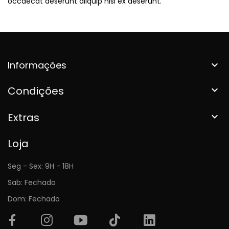
occaecat deserunt aliquip nisi ex deserunt.
Informações

Condições

Extras

Loja
Seg - Sex: 9H - 18H
Sab: Fechado
Dom: Fechado