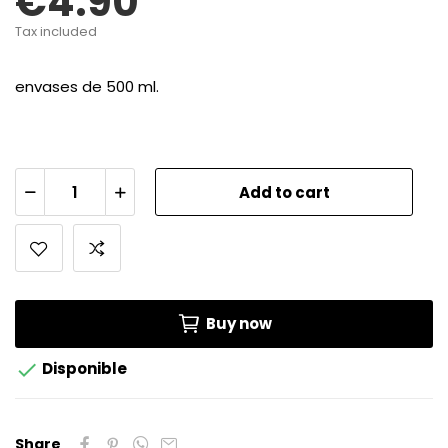
€4.90
Tax included
envases de 500 ml.
Add to cart
Buy now

Disponible
Share