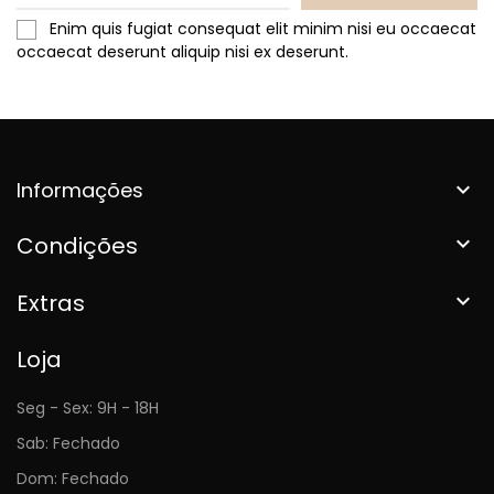
Enim quis fugiat consequat elit minim nisi eu occaecat
occaecat deserunt aliquip nisi ex deserunt.
Informações

Condições

Extras

Loja
Seg - Sex: 9H - 18H
Sab: Fechado
Dom: Fechado