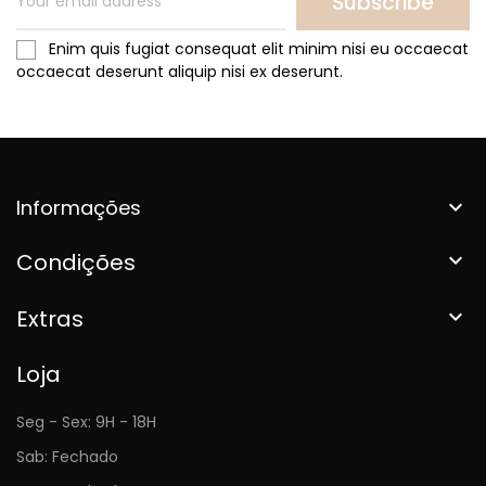
Subscribe
Enim quis fugiat consequat elit minim nisi eu occaecat
occaecat deserunt aliquip nisi ex deserunt.
Informações

Condições

Extras

Loja
Seg - Sex: 9H - 18H
Sab: Fechado