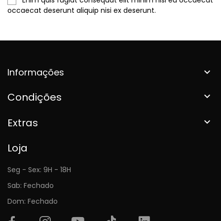
occaecat deserunt aliquip nisi ex deserunt.
Informações

Condições

Extras

Loja
Seg - Sex: 9H - 18H
Sab: Fechado
Dom: Fechado