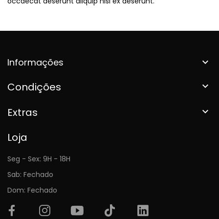
occaecat deserunt aliquip nisi ex deserunt.
Informações

Condições

Extras

Loja
Seg - Sex: 9H - 18H
Sab: Fechado
Dom: Fechado