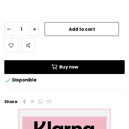
Add to cart
Buy now

Disponible
Share