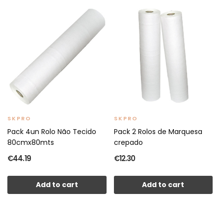
SKPRO
SKPRO
Pack 4un Rolo Não Tecido
Pack 2 Rolos de Marquesa
80cmx80mts
crepado
€44.19
€12.30
Add to cart
Add to cart