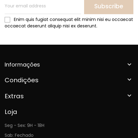
Subscribe
Enim quis fugiat consequat elit minim nisi eu occaecat
occaecat deserunt aliquip nisi ex deserunt.
Informações

Condições

Extras

Loja
Seg - Sex: 9H - 18H
Sab: Fechado