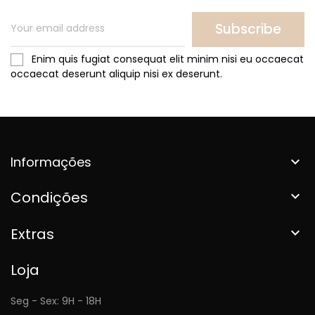
Subscribe
Enim quis fugiat consequat elit minim nisi eu occaecat
occaecat deserunt aliquip nisi ex deserunt.
Informações

Condições

Extras

Loja
Seg - Sex: 9H - 18H