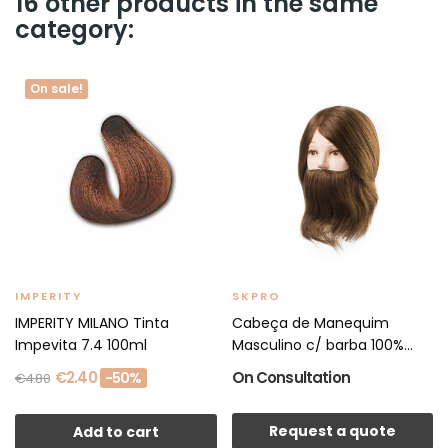
16 other products in the same
category:
On sale!
IMPERITY
SKPRO
IMPERITY MILANO Tinta
Cabeça de Manequim
Impevita 7.4 100ml
Masculino c/ barba 100%...
€2.40
On Consultation
-50%
€4.80
Request a quote
Add to cart