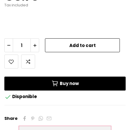
Tax included
Add to cart
Buy now

Disponible
Share