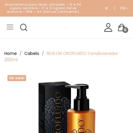
Encerramento para férias: Armazém - 12 a 24
€
EN
Agosto; Escritório - 17 a 21 Agosto. Portes
Gratuitos > 80€ + IVA (Portual Continental).
0
Home
Cabelo
REVLON OROFLUIDO Condicionador
200ml
On sale!