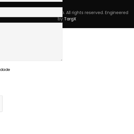
Copyright © 2023 Skpro, Lda. All rights reserved. Engineered
by
TargX
cidade