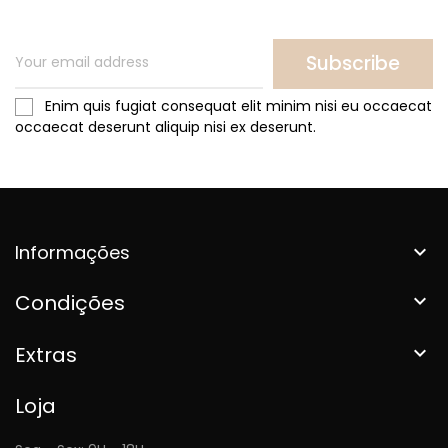
Subscribe
Enim quis fugiat consequat elit minim nisi eu occaecat
occaecat deserunt aliquip nisi ex deserunt.
Informações

Condições

Extras

Loja