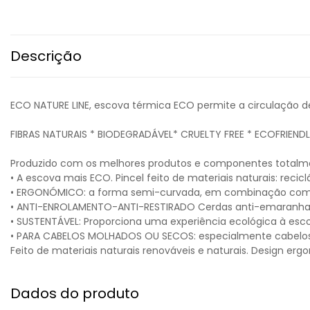
Descrição
ECO NATURE LINE, escova térmica ECO permite a circulação de
FIBRAS NATURAIS * BIODEGRADÁVEL* CRUELTY FREE * ECOFRIEND
Produzido com os melhores produtos e componentes totalme
• A escova mais ECO. Pincel feito de materiais naturais: reciclá
• ERGONÓMICO: a forma semi-curvada, em combinação com 
• ANTI-ENROLAMENTO-ANTI-RESTIRADO Cerdas anti-emaranham
• SUSTENTÁVEL: Proporciona uma experiência ecológica à esc
• PARA CABELOS MOLHADOS OU SECOS: especialmente cabelos 
Feito de materiais naturais renováveis e naturais. Design e
Dados do produto