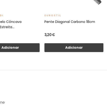
DI
EUROSTIL
belo Côncava
Pente Diagonal Carbono 18cm
streita...
3,20 €
Adicionar
Adicionar
ine