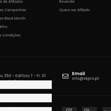
 de Afiliados
Revenda
ões Campanhas
Quero ser Afiliado
es Black Month
KPro
e condições
Email
 350 - Edifício T - Fr. 01
info@skpro.pt
ova de Gaia