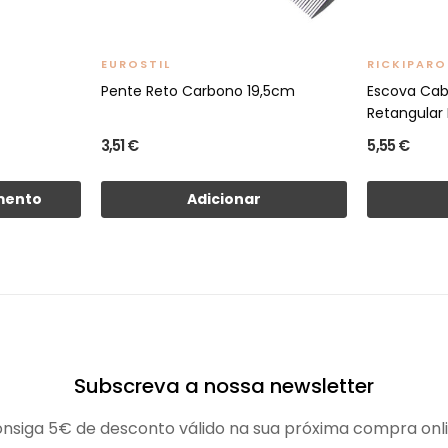
EUROSTIL
RICKIPARO
Pente Reto Carbono 19,5cm
Escova Ca
Retangular E
3,51 €
5,55 €
mento
Adicionar
Subscreva a nossa newsletter
nsiga 5€ de desconto válido na sua próxima compra onl