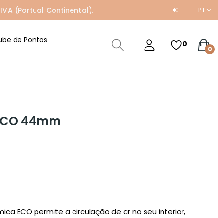
IVA (Portual Continental).
€
PT
ube de Pontos
0
0
 ECO 44mm
ica ECO permite a circulação de ar no seu interior,