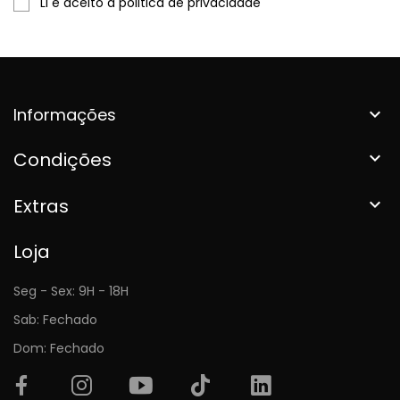
Li e aceito a politica de privacidade
Informações

Condições

Extras

Loja
Seg - Sex: 9H - 18H
Sab: Fechado
Dom: Fechado