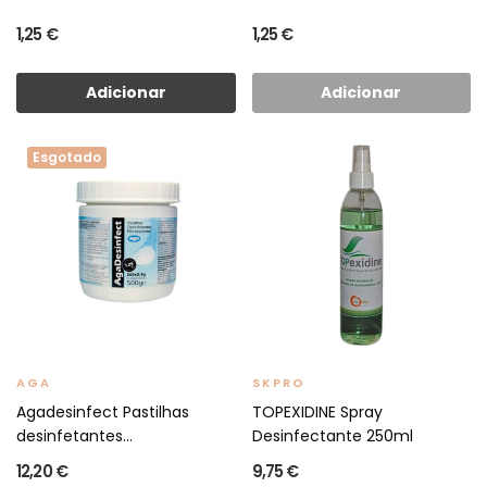
1,25 €
1,25 €
Adicionar
Adicionar
Esgotado
AGA
SKPRO
Agadesinfect Pastilhas
TOPEXIDINE Spray
desinfetantes...
Desinfectante 250ml
12,20 €
9,75 €