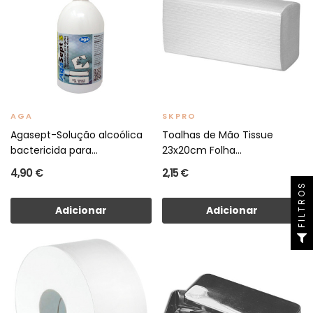
AGA
SKPRO
Agasept-Solução alcoólica
Toalhas de Mão Tissue
bactericida para...
23x20cm Folha...
4,90 €
2,15 €
FILTROS
Adicionar
Adicionar