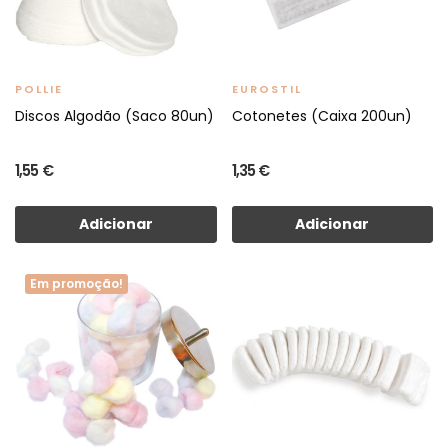
POLLIE
EUROSTIL
Discos Algodão (Saco 80un)
Cotonetes (Caixa 200un)
1,55 €
1,35 €
Adicionar
Adicionar
Em promoção!