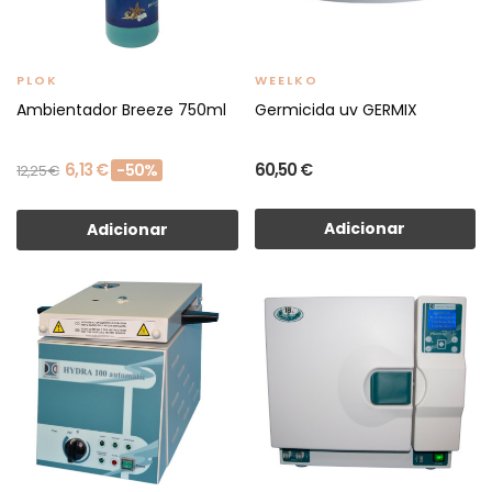
PLOK
WEELKO
Ambientador Breeze 750ml
Germicida uv GERMIX
6,13 €
60,50 €
-50%
12,25 €
Adicionar
Adicionar