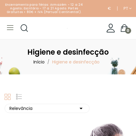
Encerramento para férias: Armazém - 12 a 24
€
PT
Agosto; Escritório - 17 a 21 Agosto. Portes
Gratuitos > 80€ + IVA (Portual Continental).
0
Higiene e desinfecção
Início
Higiene e desinfecção

Relevância