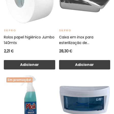
SKPRO
SKPRO
Rolos papel higiénico Jumbo
Caixa em inox para
140mts
esterilização de
instrumentos
2,21 €
28,30 €
Adicionar
Adicionar
Em promoção!