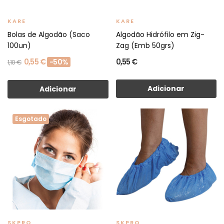
KARE
KARE
Bolas de Algodão (Saco
Algodão Hidrófilo em Zig-
100un)
Zag (Emb 50grs)
0,55 €
0,55 €
-50%
1,10 €
Adicionar
Adicionar
Esgotado
SKPRO
SKPRO