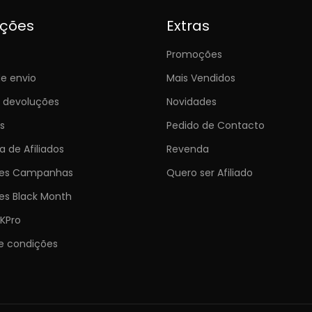
ições
Extras
Promoções
e envio
Mais Vendidos
e devoluções
Novidades
s
Pedido de Contacto
 de Afiliados
Revenda
ões Campanhas
Quero ser Afiliado
es Black Month
KPro
e condições