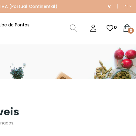
IVA (Portual Continental).
€
PT
ube de Pontos
0
0
veis
onados.