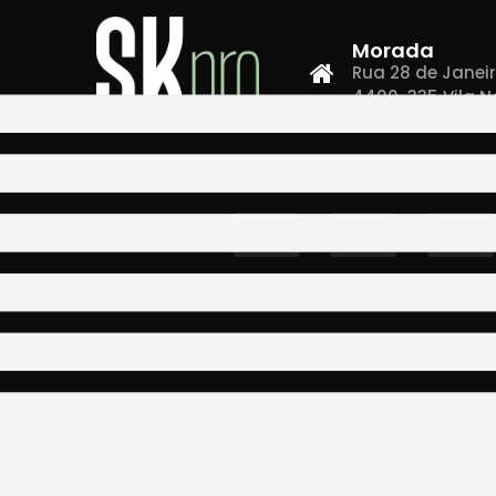
Morada
Rua 28 de Janeiro,
4400-335 Vila N
Co