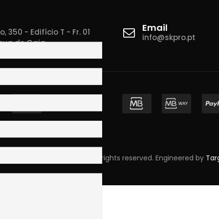
Email
 350 - Edifício T - Fr. 01
info@skpro.pt
ova de Gaia
pyright © 2023 Skpro, Lda. All rights reserved. Engineered by
Tar