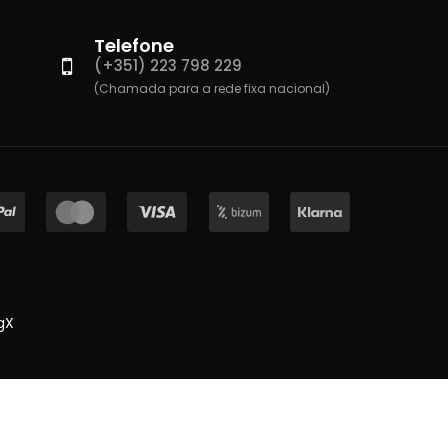
Telefone
(+351) 223 798 229
(Chamada para a rede fixa nacional)
gX