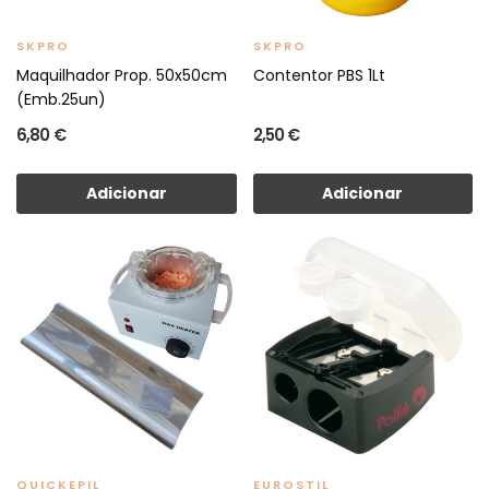
SKPRO
SKPRO
Maquilhador Prop. 50x50cm
Contentor PBS 1Lt
(Emb.25un)
6,80 €
2,50 €
Adicionar
Adicionar
QUICKEPIL
EUROSTIL