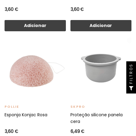
3,60 €
3,60 €
Adicionar
Adicionar
FILTROS
POLLIE
SKPRO
Esponja Konjac Rosa
Proteção silicone panela
cera
3,60 €
6,49 €