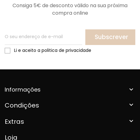
Consiga 5€ de desconto válido na sua próxima
compra online
Subscrever
Li e aceito a politica de privacidade
Informações

Condições

Extras

Loja