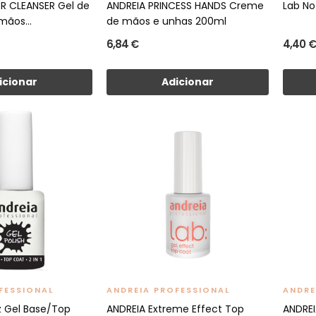
R CLEANSER Gel de
ANDREIA PRINCESS HANDS Creme
Lab No
mãos...
de mãos e unhas 200ml
6,84 €
4,40 €
icionar
Adicionar
FESSIONAL
ANDREIA PROFESSIONAL
ANDRE
z Gel Base/Top
ANDREIA Extreme Effect Top
ANDRE