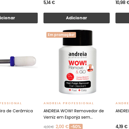
5,14 €
10,98 
icionar
Adicionar
Em promoção!
FESSIONAL
ANDREIA PROFESSIONAL
ANDRE
ira de Cerâmica
ANDREIA WOW! Removedor de
ANDREI
Verniz em Esponja sem...
2,00 €
4,19 €
-50%
4,00 €