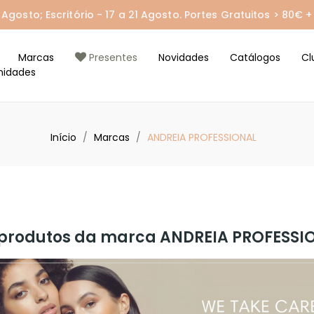
gosto; Escritório - 17 a 21 Agosto. Portes Gratuitos > 80€ + 
Marcas
Presentes
Novidades
Catálogos
Cl
nidades
Início
Marcas
ANDREIA PROFESSIONAL
e produtos da marca ANDREIA PROFESSI