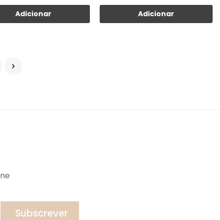
Adicionar
Adicionar

ine
Subscrever