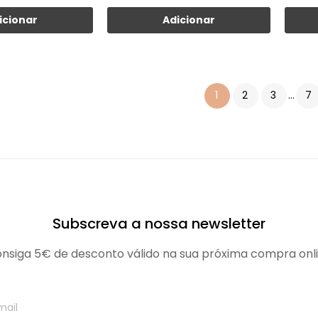
icionar
Adicionar
1
2
3
…
7
Subscreva a nossa newsletter
nsiga 5€ de desconto válido na sua próxima compra onl