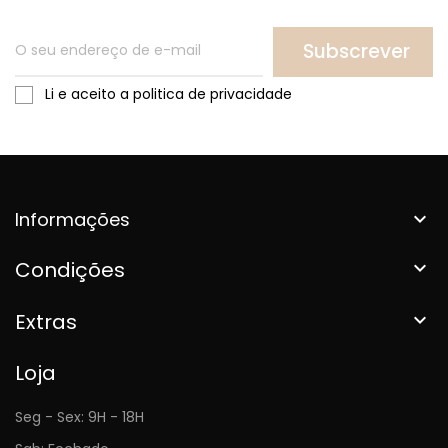
Subscrever
Li e aceito a politica de privacidade
Informações

Condições

Extras

Loja
Seg - Sex: 9H - 18H