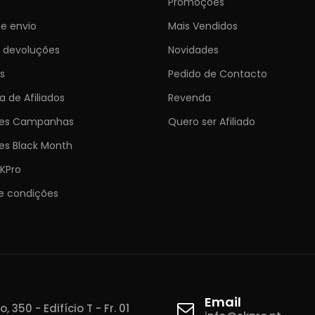
Promoções
e envio
Mais Vendidos
e devoluções
Novidades
s
Pedido de Contacto
 de Afiliados
Revenda
ões Campanhas
Quero ser Afiliado
es Black Month
KPro
e condições
Email
 350 - Edifício T - Fr. 01