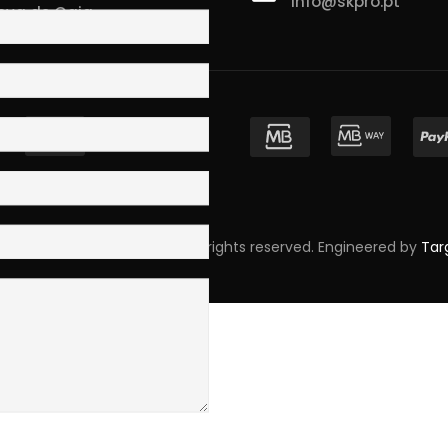
info@skpro.pt
ova de Gaia
pyright © 2023 Skpro, Lda. All rights reserved. Engineered by
Tar