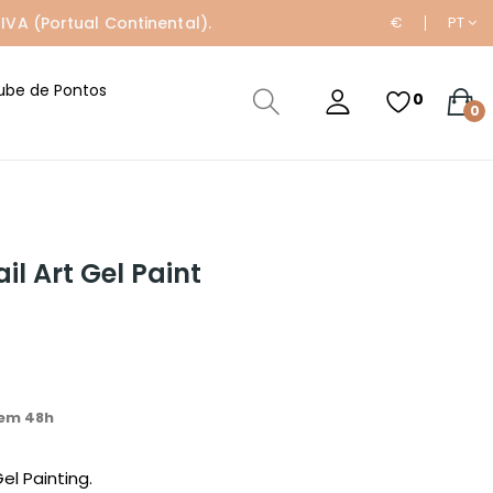
IVA (Portual Continental).
€
PT
ube de Pontos
0
0
il Art Gel Paint
em 48h
el Painting.