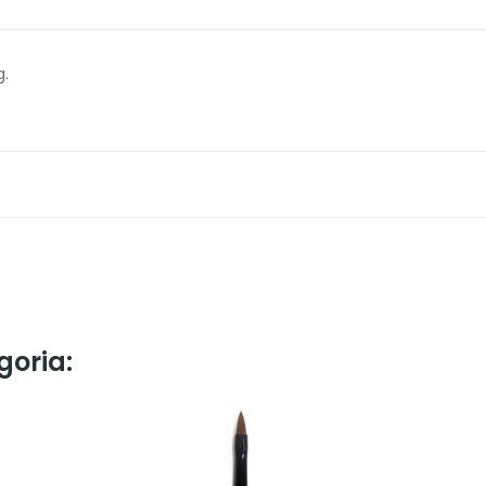
g.
goria: