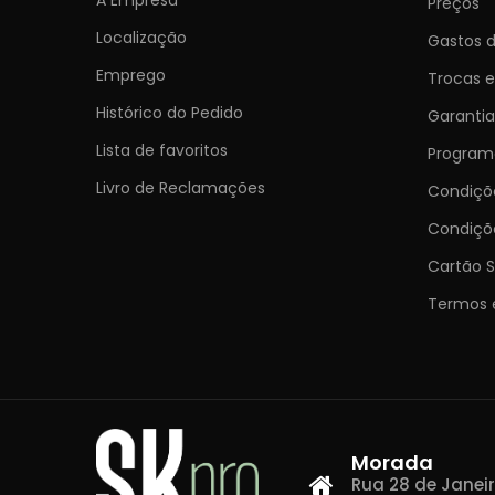
Preços
Localização
Gastos d
Emprego
Trocas 
Histórico do Pedido
Garantia
Lista de favoritos
Programa
Livro de Reclamações
Condiç
Condiçõ
Cartão S
Termos 
Morada
Rua 28 de Janeiro,