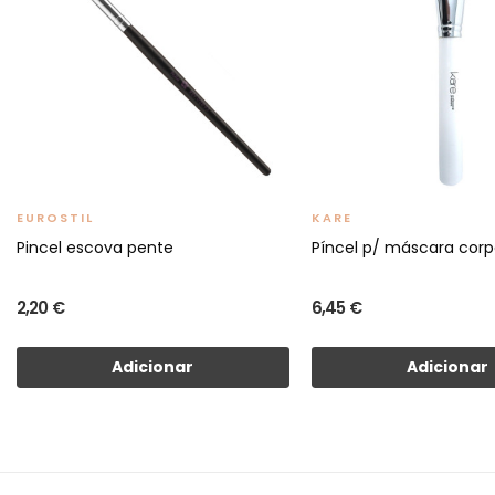
EUROSTIL
KARE
Pincel escova pente
Píncel p/ máscara corp
2,20 €
6,45 €
Adicionar
Adicionar