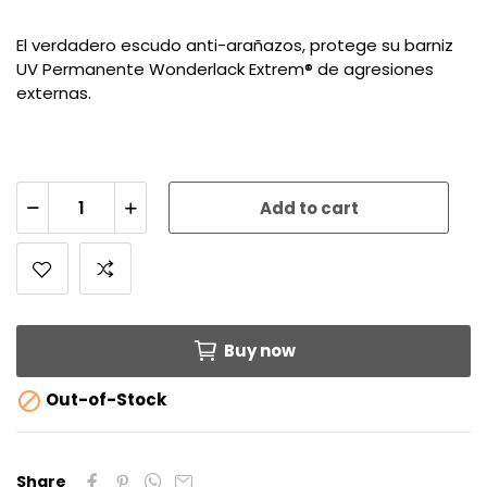
El verdadero escudo anti-arañazos, protege su barniz
UV Permanente Wonderlack Extrem® de agresiones
externas.
Add to cart
Buy now

Out-of-Stock
Share