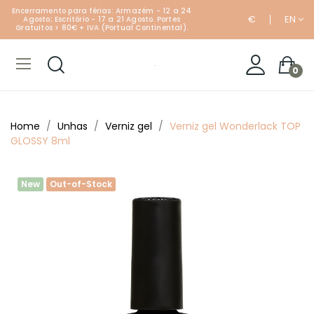
Encerramento para férias: Armazém - 12 a 24
€
EN
Agosto; Escritório - 17 a 21 Agosto. Portes
Gratuitos > 80€ + IVA (Portual Continental).
0
Home
Unhas
Verniz gel
Verniz gel Wonderlack TOP
GLOSSY 8ml
New
Out-of-Stock