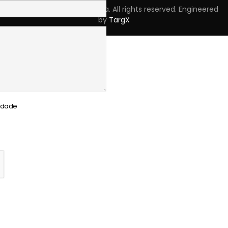
Copyright © 2023 Skpro, Lda. All rights reserved. Engineered
by
TargX
cidade