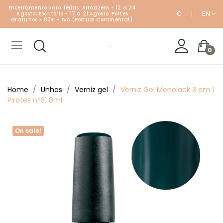
Encerramento para férias: Armazém - 12 a 24
€
EN
Agosto; Escritório - 17 a 21 Agosto. Portes
Gratuitos > 80€ + IVA (Portual Continental).
0
Home
Unhas
Verniz gel
Verniz Gel Monolack 3 em 1
Pirates nº61 8ml
On sale!