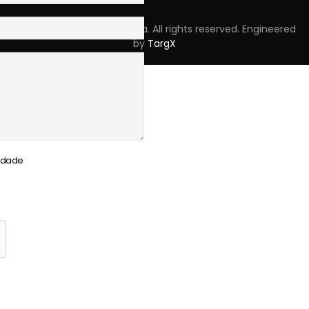
Copyright © 2023 Skpro, Lda. All rights reserved. Engineered
by
TargX
cidade