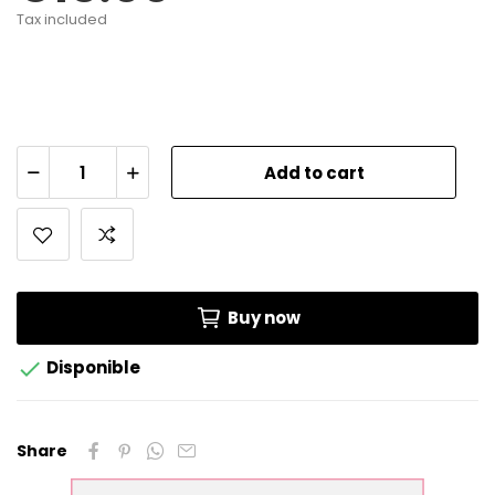
Tax included
Add to cart
Buy now

Disponible
Share