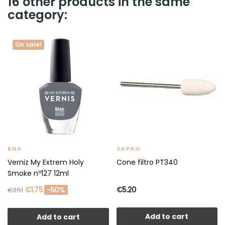
16 other products in the same
category:
On sale!
BNA
SKPRO
Verniz My Extrem Holy
Cone filtro PT340
Smoke nº127 12ml
€1.75
€5.20
-50%
€3.51
Add to cart
Add to cart