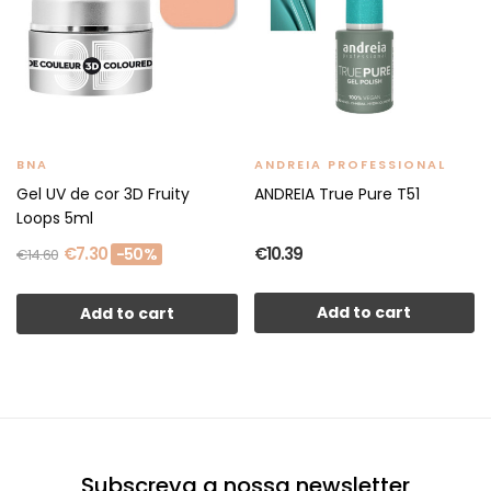
BNA
ANDREIA PROFESSIONAL
Gel UV de cor 3D Fruity
ANDREIA True Pure T51
Loops 5ml
€7.30
€10.39
-50%
€14.60
Add to cart
Add to cart
Subscreva a nossa newsletter