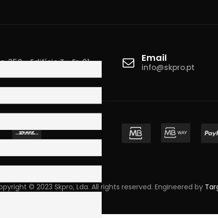
Email
 350 - Edifício T - Fr. 01
info@skpro.pt
ova de Gaia
pyright © 2023 Skpro, Lda. All rights reserved. Engineered by
Tar