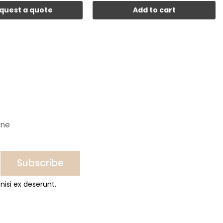
quest a quote
Add to cart
ine
Subscribe
nisi ex deserunt.