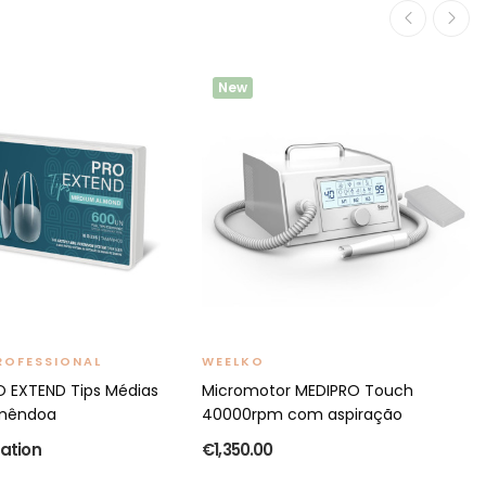
New
ROFESSIONAL
WEELKO
O EXTEND Tips Médias
Micromotor MEDIPRO Touch
mêndoa
40000rpm com aspiração
ation
€1,350.00