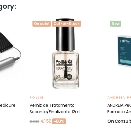
gory:
On sale!
Out-of-Stock
New
POLLIE
ANDREIA P
edicure
Verniz de Tratamento
ANDREIA PR
Secante/Finalizante 12ml
Formato A
€1.50
On Consult
-50%
€3.00