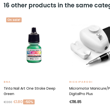
16 other products in the same cate
On sale!
BNA
RICKIPARODI
Tinta Nail Art One Stroke Deep
Micromotor Manicure/P
Green
DigitalPro Plus
€1.80
€116.85
-50%
€3.60