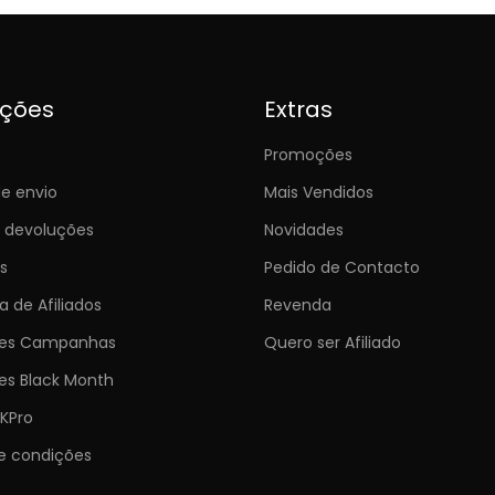
ições
Extras
Promoções
e envio
Mais Vendidos
e devoluções
Novidades
s
Pedido de Contacto
 de Afiliados
Revenda
ões Campanhas
Quero ser Afiliado
es Black Month
KPro
e condições