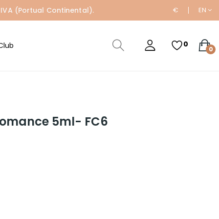
IVA (Portual Continental).
€
EN
0
Club
0
Romance 5ml- FC6