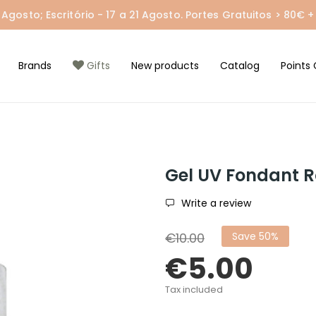
gosto; Escritório - 17 a 21 Agosto. Portes Gratuitos > 80€ + 
Brands
Gifts
New products
Catalog
Points 
Gel UV Fondant 
Write a review
€10.00
Save 50%
€5.00
Tax included