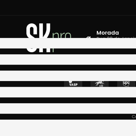
Morada
Rua 28 de Janeiro,
4400-335 Vila N
Co