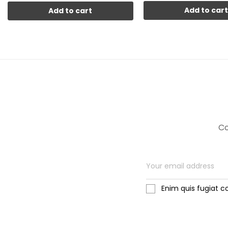
Add to car
Add to cart
Co
Enim quis fugiat c