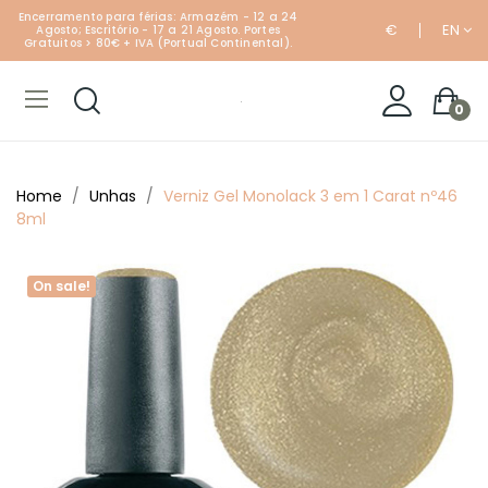
Encerramento para férias: Armazém - 12 a 24
€
EN
Agosto; Escritório - 17 a 21 Agosto. Portes
Gratuitos > 80€ + IVA (Portual Continental).
0
Home
Unhas
Verniz Gel Monolack 3 em 1 Carat nº46
8ml
On sale!