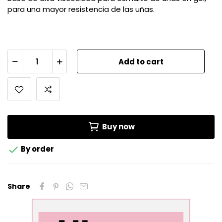
para una mayor resistencia de las uñas.
Add to cart
Buy now

By order
Share