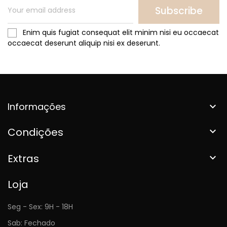
Subscribe
Enim quis fugiat consequat elit minim nisi eu occaecat
occaecat deserunt aliquip nisi ex deserunt.
Informações

Condições

Extras

Loja
Seg - Sex: 9H - 18H
Sab: Fechado