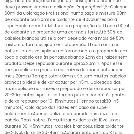
alguma erupção,inflamação ou sensação de ardor não
deve prosseguir com a aplicação. Proporções:1:1,5-Coloque
60ml da Coloração Profissional numa taça e misture 90ml
de oxidante ou 120ml de oxidante de 40volumes para
super-aclaramento. Misture em proporção de 1:1 com 90ml
de oxidante se pretende uma cor mais forte.Até 50% de
cabelos brancos utilize o tom desejado.Para mais de 50%
misture o tom desejado em proporção 1:1 com uma cor
natural intensiva. Aplique uniformemente o preparado em
todo o cabelo até às pontas,deixando 2cm das raízes sem
produto. Deixe repousar durante aprox.20min. Após esse
tempo,aplique o produto nas raízes deixando actuar por
mais 20min.(Tempo total:40min). Se tem muitos cabelos
brancos,o ideal é deixar actuar por 45m. Coloração das
raízes:aplique nas raízes o preparado e deixe repousar por
20-30minutos. Após esse tempo puxe a cor até às pontas
e deixe repousar por 10-15minutos.(Tempo total:30-45
minutos) Coloração das raízes em caso de super-
aclaramento:Apenas utilize o preparado nas raízes do
cabelo. Tom-sobre-Tom,utilizar oxidante de 10volumes
durante 30-45minutos. Cabelos brancos,utilizar oxidante
de 20vol. durante 30-45min.Aclaramento de 2 ou 3 tons,