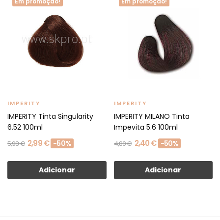
Em promoção!
Em promoção!
IMPERITY
IMPERITY
IMPERITY Tinta Singularity
IMPERITY MILANO Tinta
6.52 100ml
Impevita 5.6 100ml
2,99 €
2,40 €
-50%
-50%
5,98 €
4,80 €
Adicionar
Adicionar