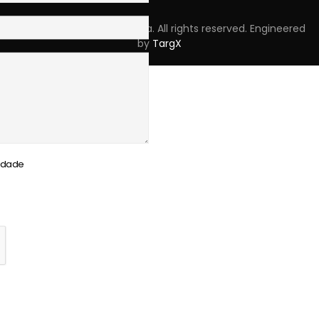
Copyright © 2023 Skpro, Lda. All rights reserved. Engineered
by
TargX
cidade