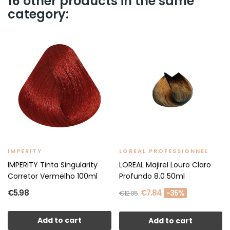
16 other products in the same
category:
IMPERITY
LOREAL PROFESSIONNEL
IMPERITY Tinta Singularity
LOREAL Majirel Louro Claro
Corretor Vermelho 100ml
Profundo 8.0 50ml
€5.98
€7.84
-35%
€12.05
Add to cart
Add to cart