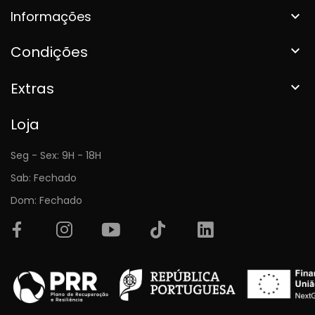
Informações

Condições

Extras

Loja
Seg - Sex: 9H - 18H
Sab: Fechado
Dom: Fechado