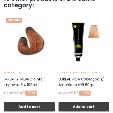
category:
On sale!
IMPERITY
LOREAL PROFESSIONNEL
IMPERITY MILANO Tinta
LOREAL INOA Coloração s/
Impevita 8.4 100ml
Amoníaco nº9 60gr...
€2.40
€9.82
-50%
-35%
€4.80
€15.10
Add to cart
Add to cart