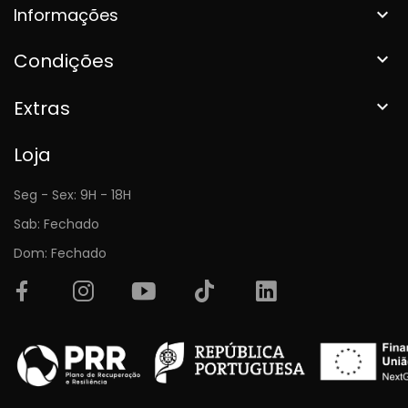
Informações

Condições

Extras

Loja
Seg - Sex: 9H - 18H
Sab: Fechado
Dom: Fechado