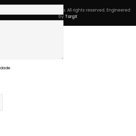
Copyright © 2023 Skpro, Lda. All rights reserved. Engineered
by
TargX
cidade