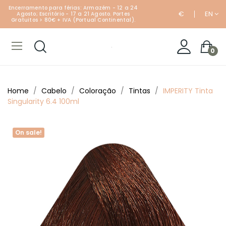
Encerramento para férias: Armazém - 12 a 24
€
EN
Agosto; Escritório - 17 a 21 Agosto. Portes
Gratuitos > 80€ + IVA (Portual Continental).
0
Home
Cabelo
Coloração
Tintas
IMPERITY Tinta
Singularity 6.4 100ml
On sale!