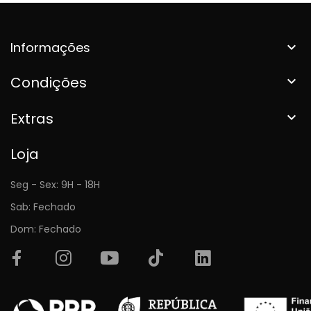
Informações

Condições

Extras

Loja
Seg - Sex: 9H - 18H
Sab: Fechado
Dom: Fechado