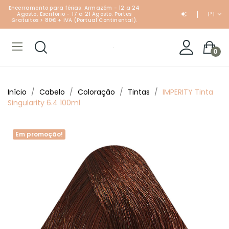
Encerramento para férias: Armazém - 12 a 24
€
PT
Agosto; Escritório - 17 a 21 Agosto. Portes
Gratuitos > 80€ + IVA (Portual Continental).
0
Início
Cabelo
Coloração
Tintas
IMPERITY Tinta
Singularity 6.4 100ml
Em promoção!