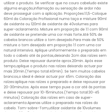
utilizar o produto. Se verificar que no couro cabeludo existe
alguma erupção,inflamação ou sensação de ardor não
deve prosseguir com a aplicação. Proporções:1:1,5-Coloque
60ml da Coloração Profissional numa taça e misture 90ml
de oxidante ou 120ml de oxidante de 40volumes para
super-aclaramento. Misture em proporção de 1:1 com 90ml
de oxidante se pretende uma cor mais forte.Até 50% de
cabelos brancos utilize o tom desejado.Para mais de 50%
misture o tom desejado em proporção 1:1 com uma cor
natural intensiva. Aplique uniformemente o preparado em
todo o cabelo até às pontas,deixando 2cm das raízes sem
produto. Deixe repousar durante aprox.20min. Após esse
tempo,aplique o produto nas raízes deixando actuar por
mais 20min.(Tempo total:40min). Se tem muitos cabelos
brancos,o ideal é deixar actuar por 45m. Coloração das
raízes:aplique nas raízes o preparado e deixe repousar por
20-30minutos. Após esse tempo puxe a cor até às pontas
e deixe repousar por 10-15minutos.(Tempo total:30-45
minutos) Coloração das raízes em caso de super-
aclaramento:Apenas utilize o preparado nas raízes do
cabelo. Tom-sobre-Tom,utilizar oxidante de 10volumes