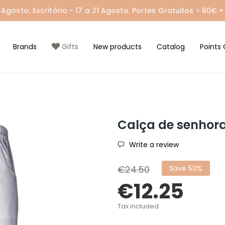
gosto; Escritório - 17 a 21 Agosto. Portes Gratuitos > 80€ + 
Brands
Gifts
New products
Catalog
Points 
Calça de senhor
Write a review
€24.50
Save 50%
€12.25
Tax included