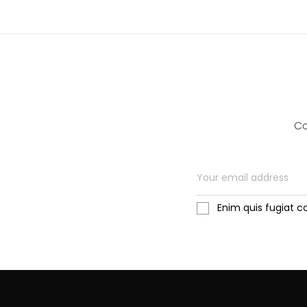
Co
Enim quis fugiat c