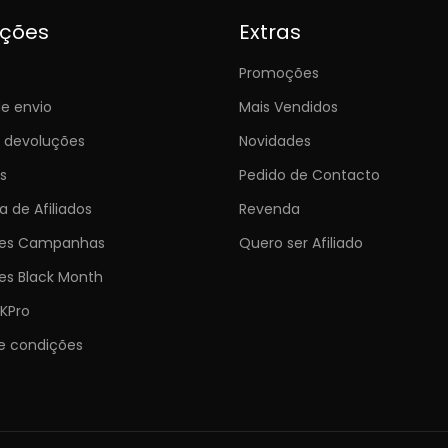
ições
Extras
Promoções
e envio
Mais Vendidos
e devoluções
Novidades
s
Pedido de Contacto
 de Afiliados
Revenda
ões Campanhas
Quero ser Afiliado
es Black Month
KPro
e condições