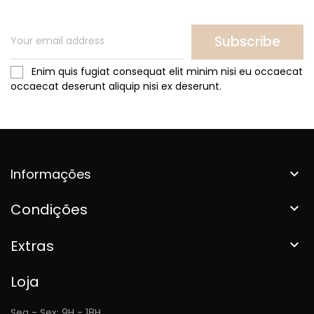
Subscribe
Enim quis fugiat consequat elit minim nisi eu occaecat
occaecat deserunt aliquip nisi ex deserunt.
Informações

Condições

Extras

Loja
Seg - Sex: 9H - 18H