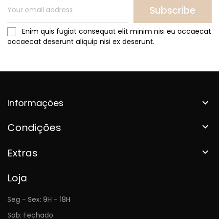
Subscribe
Enim quis fugiat consequat elit minim nisi eu occaecat
occaecat deserunt aliquip nisi ex deserunt.
Informações

Condições

Extras

Loja
Seg - Sex: 9H - 18H
Sab: Fechado