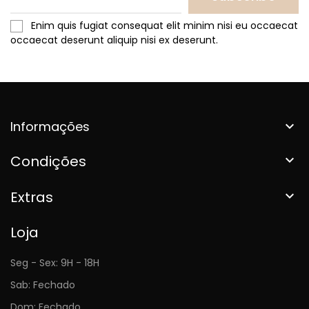
Enim quis fugiat consequat elit minim nisi eu occaecat
occaecat deserunt aliquip nisi ex deserunt.
Informações

Condições

Extras

Loja
Seg - Sex: 9H - 18H
Sab: Fechado
Dom: Fechado