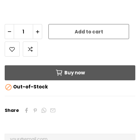
Add to cart
Buy now

Out-of-Stock
Share