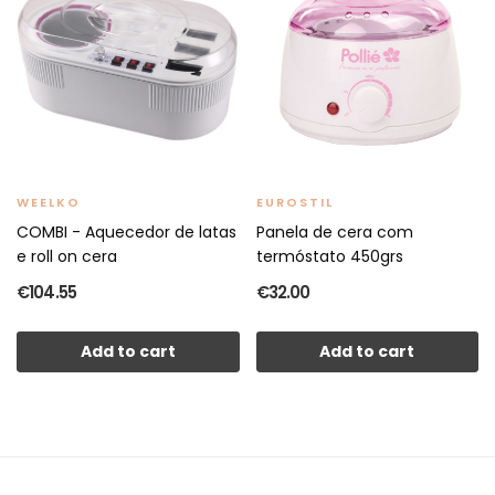
WEELKO
EUROSTIL
COMBI - Aquecedor de latas
Panela de cera com
e roll on cera
termóstato 450grs
€104.55
€32.00
Add to cart
Add to cart