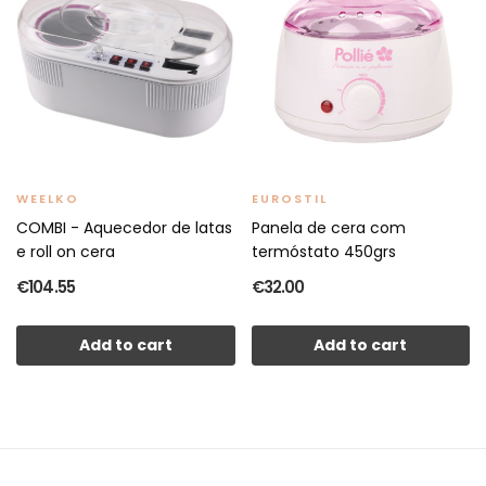
WEELKO
EUROSTIL
COMBI - Aquecedor de latas
Panela de cera com
e roll on cera
termóstato 450grs
€104.55
€32.00
Add to cart
Add to cart