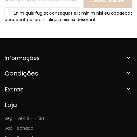
Suscribirse
Enim quis fugiat consequat elit minim nisi eu occaecat
occaecat deserunt aliquip nisi ex deserunt.
Informações

Condições

Extras

Loja
Seg - Sex: 9H - 18H
Sab: Fechado