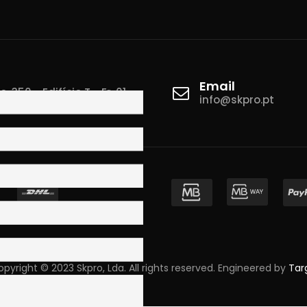
Email
 350 - Edifício T - Fr. 01
info@skpro.pt
ova de Gaia
pyright © 2023 Skpro, Lda. All rights reserved. Engineered by
Tar