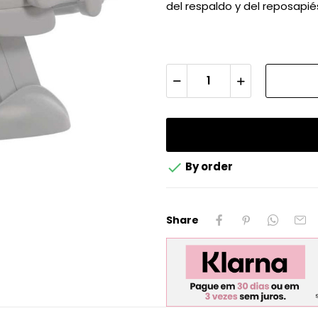
del respaldo y del reposapié

By order
Share