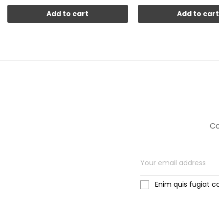
Add to cart
Add to car
Co
Enim quis fugiat c