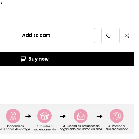
s.
Add to cart
Buy now