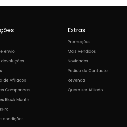
ições
Extras
Promoções
e envio
Mais Vendidos
e devoluções
Novidades
s
Pedido de Contacto
 de Afiliados
Revenda
ões Campanhas
Quero ser Afiliado
es Black Month
KPro
e condições