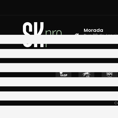
Morada
Rua 28 de Janeiro,
4400-335 Vila N
Co