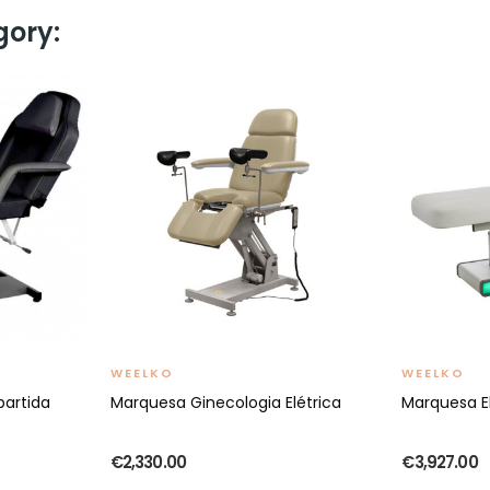
gory:
WEELKO
WEELKO
partida
Marquesa Ginecologia Elétrica
Marquesa E
€2,330.00
€3,927.00