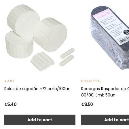
KARE
EUROSTIL
Rolos de algodão nº2 emb/100un
Recargas Raspador de 
80/80, Emb.50un
€5.40
€8.50
Add to cart
Add to car