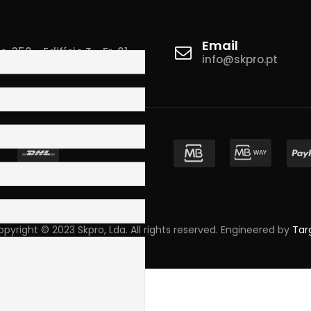
Email
 350 - Edifício T - Fr. 01
info@skpro.pt
ova de Gaia
pyright © 2023 Skpro, Lda. All rights reserved. Engineered by
Tar