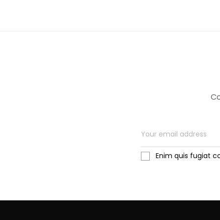
Co
Enim quis fugiat c