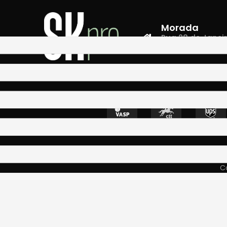
Morada
Rua 28 de Janeiro,
4400-335 Vila N
Co