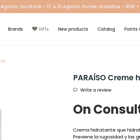
gosto; Escritório - 17 a 21 Agosto. Portes Gratuitos > 80€ + 
Brands
Gifts
New products
Catalog
Points 
0ml
PARAÍSO Creme h
Write a review
On Consul
Crema hidratante que hidrat
Previene la rugosidad y las 