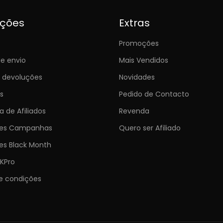
ições
Extras
Promoções
e envio
Mais Vendidos
e devoluções
Novidades
s
Pedido de Contacto
 de Afiliados
Revenda
ões Campanhas
Quero ser Afiliado
es Black Month
KPro
e condições