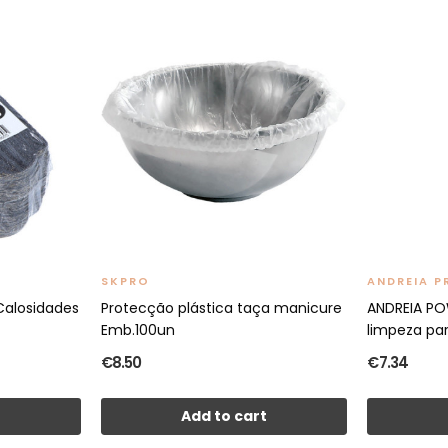
SKPRO
ANDREIA P
Calosidades
Protecção plástica taça manicure
ANDREIA PO
Emb.100un
limpeza par
€8.50
€7.34
t
Add to cart