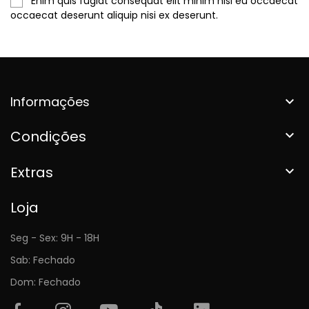
Enim quis fugiat consequat elit minim nisi eu occaecat
occaecat deserunt aliquip nisi ex deserunt.
Informações

Condições

Extras

Loja
Seg - Sex: 9H - 18H
Sab: Fechado
Dom: Fechado