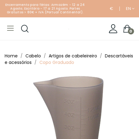
Encerramento para férias: Armazém - 12 a 24
€
EN
Agosto; Escritório - 17 a 21 Agosto. Portes
Gratuitos > 80€ + IVA (Portual Continental).
0
Home
Cabelo
Artigos de cabeleireiro
Descartáveis
e acessórios
Copo Graduado