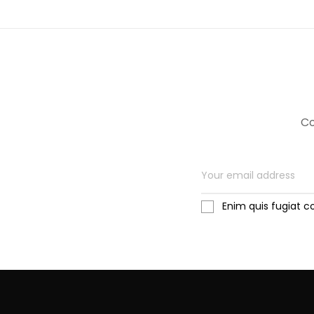
Co
Enim quis fugiat c