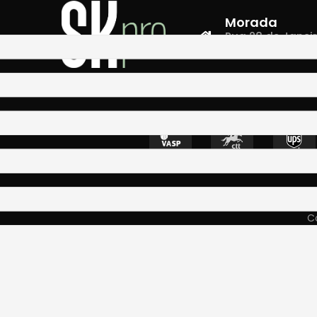
Morada
Rua 28 de Janeiro,
4400-335 Vila N
Co