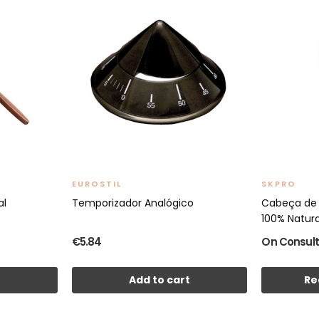
EUROSTIL
SKPRO
al
Temporizador Analógico
Cabeça de
100% Natur
€5.84
On Consult
t
Add to cart
Re