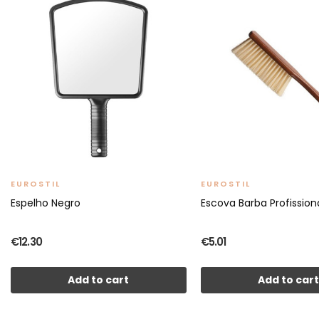
EUROSTIL
EUROSTIL
Espelho Negro
Escova Barba Profission
€12.30
€5.01
Add to cart
Add to car