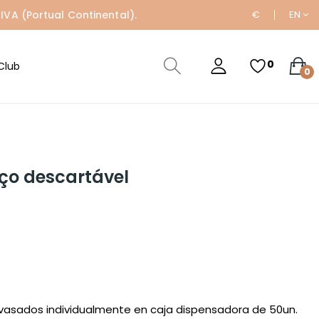
IVA (Portual Continental).
€
EN
0
Club
0
ço descartável
vasados individualmente en caja dispensadora de 50un.