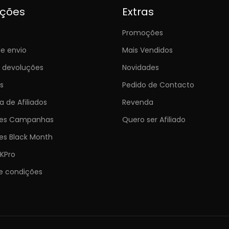
ições
Extras
Promoções
e envio
Mais Vendidos
e devoluções
Novidades
s
Pedido de Contacto
 de Afiliados
Revenda
ões Campanhas
Quero ser Afiliado
es Black Month
KPro
e condições