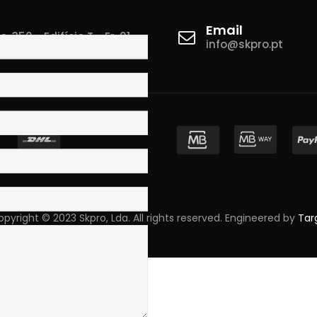
Email
 350 - Edifício T - Fr. 01
info@skpro.pt
ova de Gaia
pyright © 2023 Skpro, Lda. All rights reserved. Engineered by
Tar