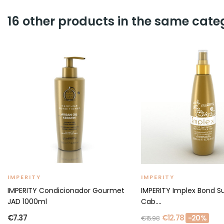
16 other products in the same cate
IMPERITY
IMPERITY
IMPERITY Condicionador Gourmet
IMPERITY Implex Bond S
JAD 1000ml
Cab....
€7.37
€12.78
-20%
€15.98