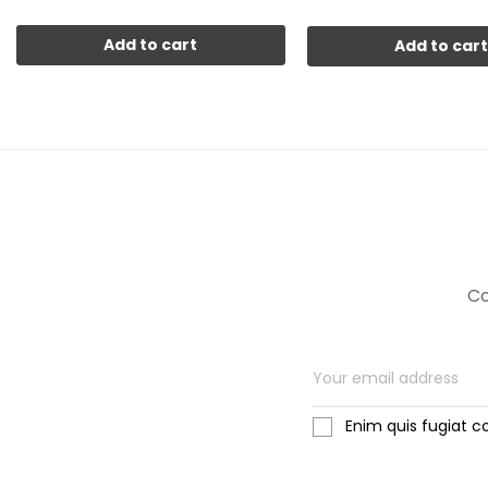
Add to cart
Add to car
Co
Enim quis fugiat c