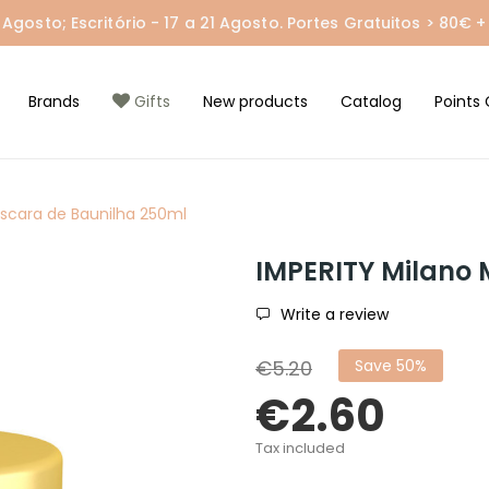
gosto; Escritório - 17 a 21 Agosto. Portes Gratuitos > 80€ + 
Brands
Gifts
New products
Catalog
Points 
áscara de Baunilha 250ml
IMPERITY Milano
Write a review
€5.20
Save 50%
€2.60
Tax included