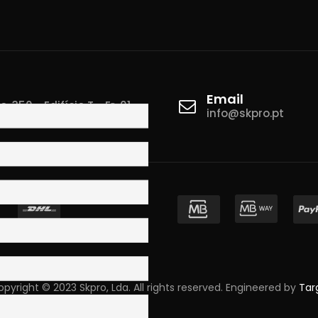
Email
 350 - Edifício T - Fr. 01
info@skpro.pt
ova de Gaia
pyright © 2023 Skpro, Lda. All rights reserved. Engineered by
Tar