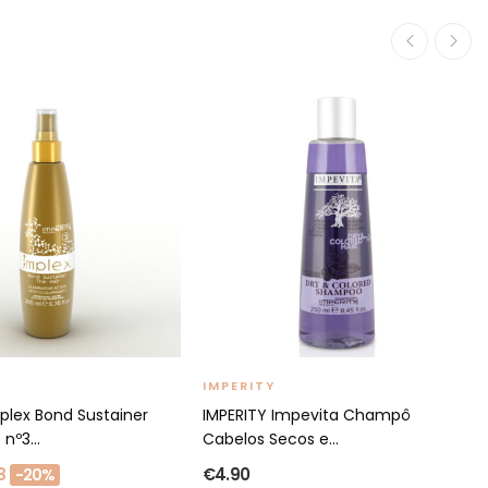
IMPERITY
plex Bond Sustainer
IMPERITY Impevita Champô
nº3...
Cabelos Secos e...
8
€4.90
-20%