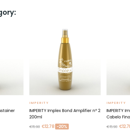
gory:
IMPERITY
IMPERITY
ustainer
IMPERITY Implex Bond Amplifier nº 2
IMPERITY Im
200ml
Cabelo Fino 
€12.78
€12.7
-20%
€15.98
€15.98