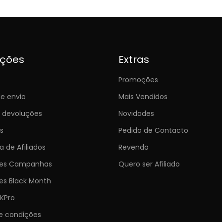
ições
Extras
Promoções
e envio
Mais Vendidos
e devoluções
Novidades
s
Pedido de Contacto
 de Afiliados
Revenda
ões Campanhas
Quero ser Afiliado
es Black Month
KPro
e condições