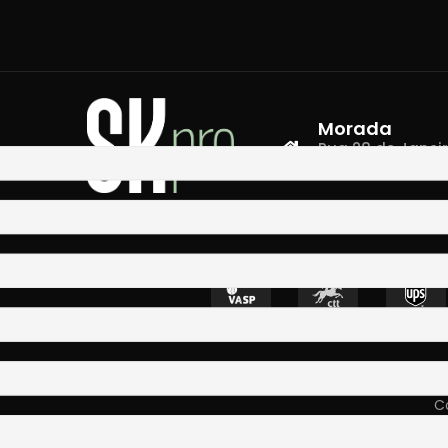
Morada
Rua 28 de Janeiro,
4400-335 Vila N
Co