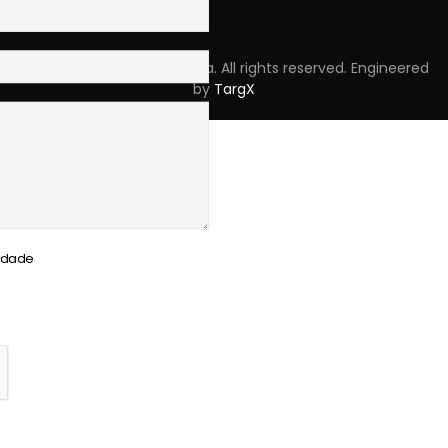
Copyright © 2023 Skpro, Lda. All rights reserved. Engineered
by
TargX
cidade