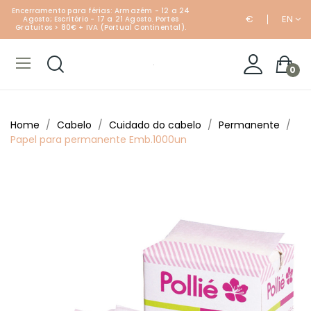
Encerramento para férias: Armazém - 12 a 24
€
EN
Agosto; Escritório - 17 a 21 Agosto. Portes
Gratuitos > 80€ + IVA (Portual Continental).
0
Home
Cabelo
Cuidado do cabelo
Permanente
Papel para permanente Emb.1000un