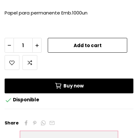
Papel para permanente Emb.1000un
Add to cart
Buy now

Disponible
Share