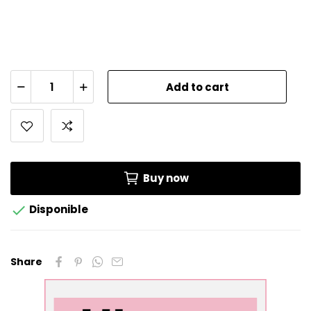
Add to cart
Buy now

Disponible
Share