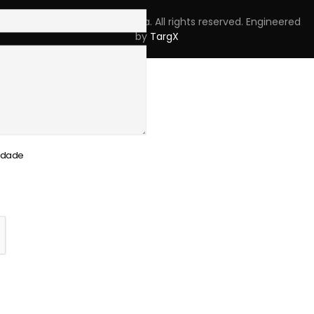
Copyright © 2023 Skpro, Lda. All rights reserved. Engineered
by
TargX
cidade