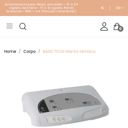
Encerramento para férias: Armazém - 12 a 24
€
EN
Agosto; Escritório - 17 a 21 Agosto. Portes
Gratuitos > 80€ + IVA (Portual Continental).
0
Home
Corpo
BASICTECH Manta térmica